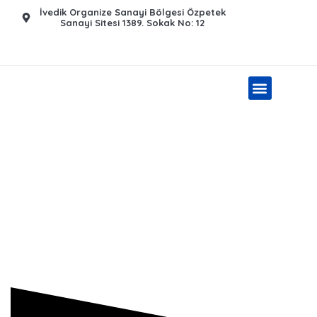
İvedik Organize Sanayi Bölgesi Özpetek
Sanayi Sitesi 1389. Sokak No: 12​
Güneş Enerjisi