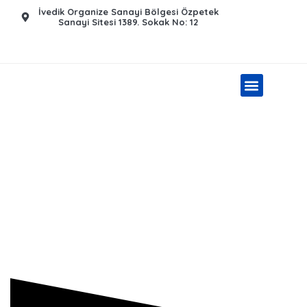
İvedik Organize Sanayi Bölgesi Özpetek
Sanayi Sitesi 1389. Sokak No: 12​
Güneş Enerjisi